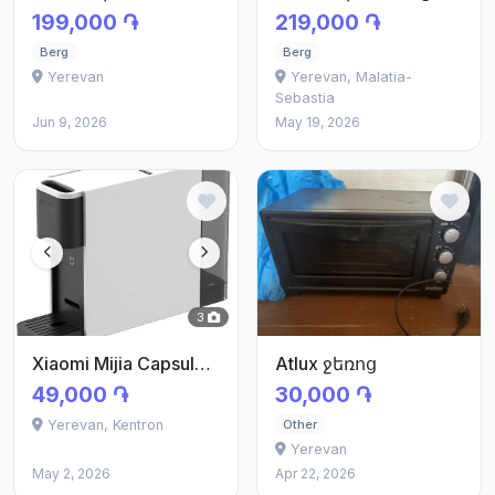
199,000 ֏
219,000 ֏
Berg
Berg
Yerevan
Yerevan, Malatia-
Sebastia
Jun 9, 2026
May 19, 2026
3
Xiaomi Mijia Capsule Coffee Maker
Atlux ջեռոց
49,000 ֏
30,000 ֏
Yerevan, Kentron
Other
Yerevan
May 2, 2026
Apr 22, 2026