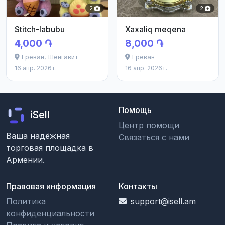
2
2
Stitch-labubu
Xaxaliq meqena
4,000 ֏
8,000 ֏
Ереван, Шенгавит
Ереван
16 апр. 2026 г.
16 апр. 2026 г.
Помощь
iSell
Центр помощи
Ваша надёжная
Связаться с нами
торговая площадка в
Армении.
Правовая информация
Контакты
Политика
support@isell.am
конфиденциальности