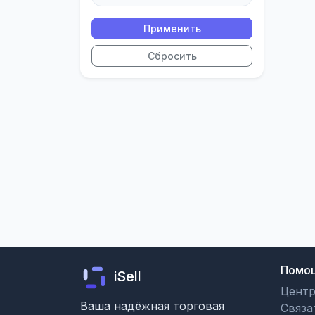
Применить
Сбросить
Помо
iSell
Цент
Ваша надёжная торговая
Связа