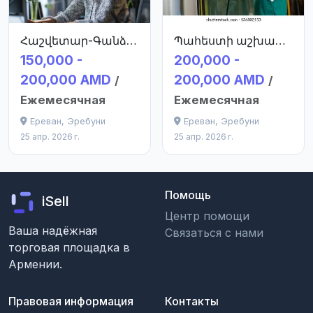
Հաշվետար-Գանձապահ
Պահեստի աշխատակից բանվոր
150,000 -
200,000 -
200,000 AMD
200,000 AMD
/
/
Ежемесячная
Ежемесячная
Ереван, Эребуни
Ереван, Эребуни
25 апр. 2026 г.
25 апр. 2026 г.
Помощь
iSell
Центр помощи
Ваша надёжная
Связаться с нами
торговая площадка в
Армении.
Правовая информация
Контакты