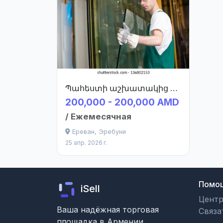
Պահեստի աշխատակից բանվոր
200,000 - 200,000 AMD
/ Ежемесячная
Ереван, Эребуни
25 апр. 2026 г.
Помо
iSell
Цент
Ваша надёжная торговая
Связа
площадка в Армении.