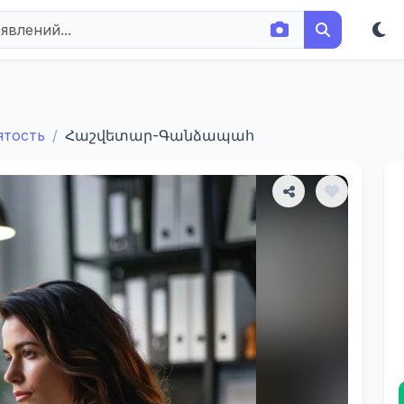
ятость
Հաշվետար-Գանձապահ