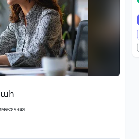
պահ
емесячная