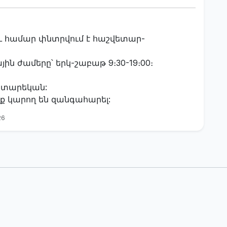
 համար փնտրվում է հաշվետար-
ն ժամերը՝ երկ-շաբաթ 9։30-19։00։
 տարեկան:
 կարող են զանգահարել:
26