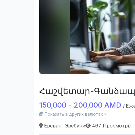
Հաշվետար-Գանձա
150,000 - 200,000 AMD
/ Еж
Показать в других валютах
Ереван, Эребуни
467 Просмотры