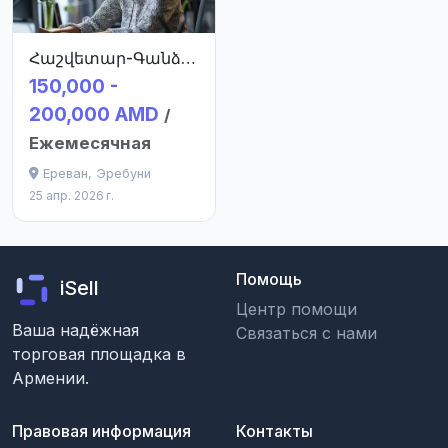
Հաշվետար-Գանձապահ
150,000 -
200,000 AMD
/
Ежемесячная
Ереван, Эребуни
25 апр. 2026 г.
Помощь
iSell
Центр помощи
Ваша надёжная
Связаться с нами
торговая площадка в
Армении.
Правовая информация
Контакты