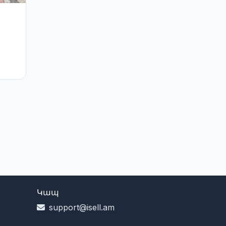
Կապ
support@isell.am