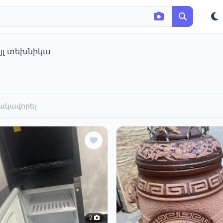
յլ տեխնիկա
ակավորել
2