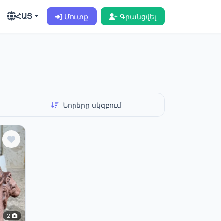
ՀԱՅ
Մուտք
Գրանցվել
2