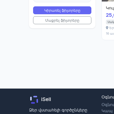
Կու
Կիրառել ֆիլտրերը
25
Մաքրել ֆիլտրերը
Սակ
Եր
16 ա
Օգնու
iSell
Օգնո
Ձեր վստահելի գործընկերը
Կապ 