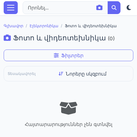
Գլխավոր
Էլեկտրոնիկա
Ֆոտո և վիդեոտեխնիկա
Ֆոտո և վիդեոտեխնիկա
(0)
Ֆիլտրեր
Տեսակավորել
Հայտարարություններ չեն գտնվել