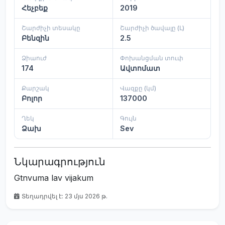
Հեչբեք
2019
Շարժիչի տեսակը
Շարժիչի ծավալը (Լ)
Բենզին
2.5
Ձիաուժ
Փոխանցման տուփ
174
Ավտոմատ
Քարշակ
Վազքը (կմ)
Բոլոր
137000
Ղեկ
Գույն
Ձախ
Sev
Նկարագրություն
Gtnvuma lav vijakum
Տեղադրվել է: 23 մյս 2026 թ.