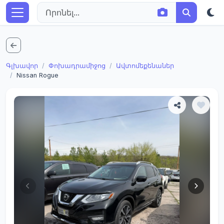
Գլխավոր
Փոխադրամիջոց
Ավտոմեքենաներ
Nissan Rogue